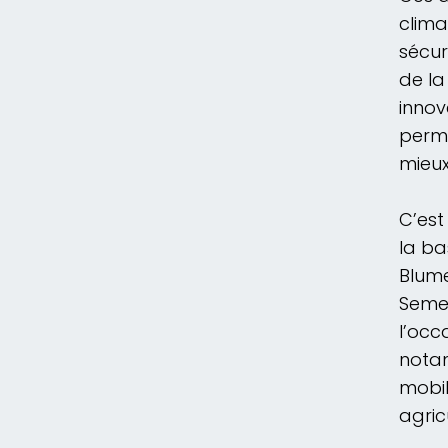
clima
sécur
de la
innov
perme
mieux
C’est
la ba
Blume
Semen
l’occ
notam
mobil
agric