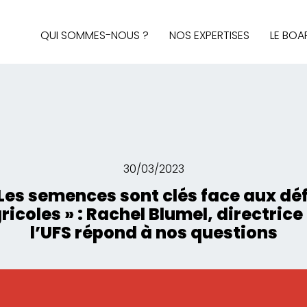
QUI SOMMES-NOUS ?
NOS EXPERTISES
LE BOA
AUDIT & STRATÉGIE
AFFAIRES PUBLIQUES
MÉDIAS ET SOCIAL MEDIA
BRAND CONTENT, DESIGN 
INTELLIGENCE ÉCONOMIQ
30/03/2023
 Les semences sont clés face aux déf
ricoles » : Rachel Blumel, directrice
l’UFS répond à nos questions