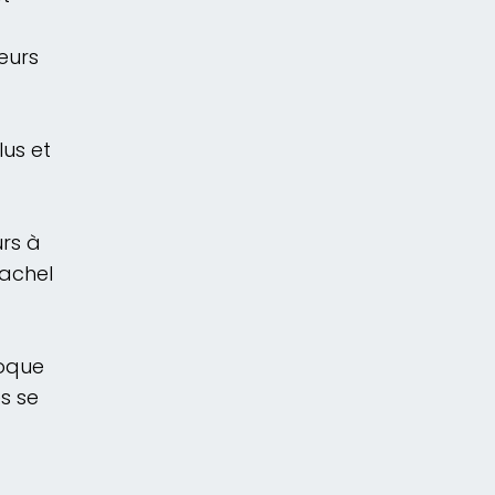
teurs
us et
urs à
Rachel
voque
s se