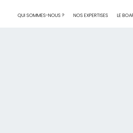
QUI SOMMES-NOUS ?
NOS EXPERTISES
LE BOA
AUDIT & STRATÉGIE
AFFAIRES PUBLIQUES
MÉDIAS ET SOCIAL MEDIA
BRAND CONTENT, DESIGN 
INTELLIGENCE ÉCONOMIQ