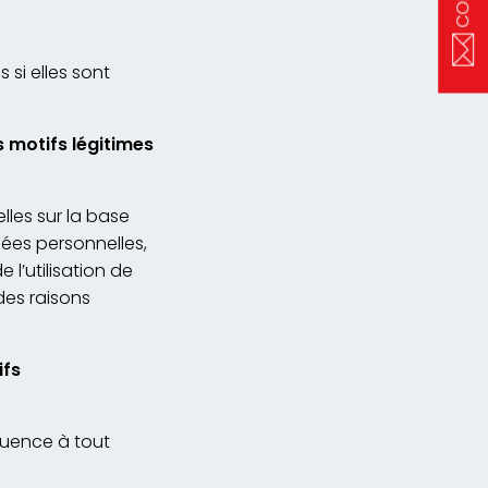
si elles sont
 motifs légitimes
les sur la base
nées personnelles,
 l’utilisation de
des raisons
ifs
luence à tout