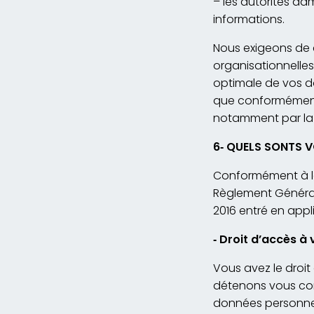
– les autorités ad
informations.
Nous exigeons de c
organisationnelles
optimale de vos don
que conformément à
notamment par la 
6
‐
QUELS SONTS V
Conformément à la 
Règlement Général
2016 entré en appli
‐
Droit d’accès à 
Vous avez le droi
détenons vous co
données personnel