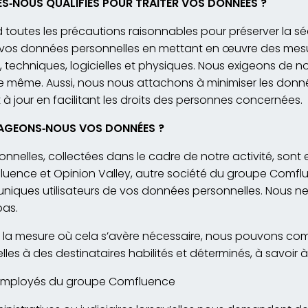
ES
‐
NOUS QUALIFIÉS POUR TRAITER VOS DONNÉES ?
outes les précautions raisonnables pour préserver la séc
e vos données personnelles en mettant en œuvre des mes
, techniques, logicielles et physiques. Nous exigeons de n
de même. Aussi, nous nous attachons à minimiser les donn
t à jour en facilitant les droits des personnes concernées.
TAGEONS
‐
NOUS VOS DONNÉES ?
nelles, collectées dans le cadre de notre activité, sont
fluence et Opinion Valley, autre société du groupe Comfl
 uniques utilisateurs de vos données personnelles. Nous ne
pas.
 la mesure où cela s’avère nécessaire, nous pouvons c
es à des destinataires habilités et déterminés, à savoir à 
 employés du groupe Comfluence