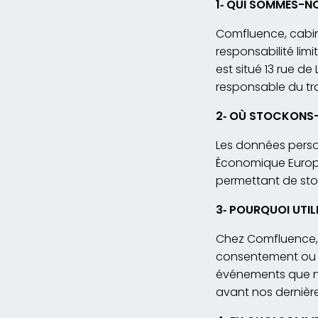
1
‐
QUI SOMMES-NO
Comfluence, cabin
responsabilité lim
est situé 13 rue d
responsable du tr
2
‐
OÙ STOCKONS-N
Les données perso
Économique Europé
permettant de sto
3
‐
POURQUOI UTIL
Chez Comfluence, 
consentement ou l
événements que n
avant nos dernière