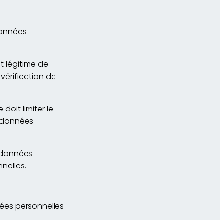
données
t légitime de
vérification de
oit limiter le
s données
s données
nelles.
nées personnelles