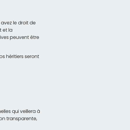
avez le droit de
 et la
ives peuvent être
.
s héritiers seront
les qui veillera à
on transparente,