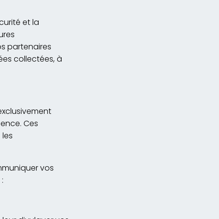
urité et la
ures
os partenaires
ées collectées, à
 exclusivement
uence. Ces
 les
ommuniquer vos
: