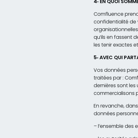
4
‐
EN QUOI SOMM
Comfluence prend t
confidentialité d
organisationnelles
qu’ils en fassent 
les tenir exactes e
5
‐
AVEC QUI PAR
Vos données person
traitées par : Com
dernières sont les
commercialisons 
En revanche, dans
données personnell
– l’ensemble des