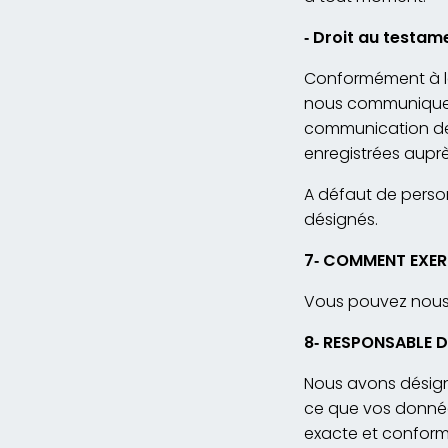
‐
Droit au testam
Conformément à la
nous communiquer d
communication de 
enregistrées auprès
A défaut de person
désignés.
7
‐
COMMENT EXERC
Vous pouvez nous 
8
‐
RESPONSABLE DE
Nous avons désign
ce que vos donnée
exacte et conforme