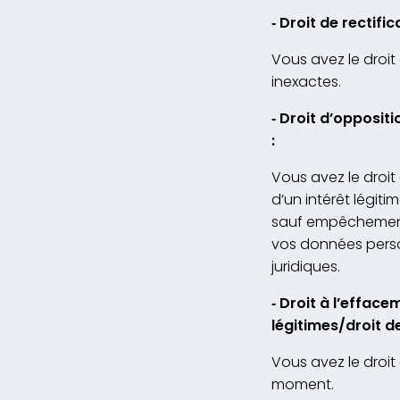
‐
Droit de rectifi
Vous avez le droit
inexactes.
‐
Droit d’oppositi
:
Vous avez le droi
d’un intérêt légit
sauf empêchement 
vos données person
juridiques.
‐
Droit à l’efface
légitimes/droit d
Vous avez le droi
moment.