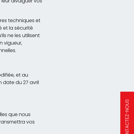
 leur divulguer vos
res techniques et
 et la sécurité
s ne les utilisent
n vigueur,
nelles.
difiée, et au
 date du 27 avril
CONTACTEZ-NOUS
lles que nous
ransmettra vos