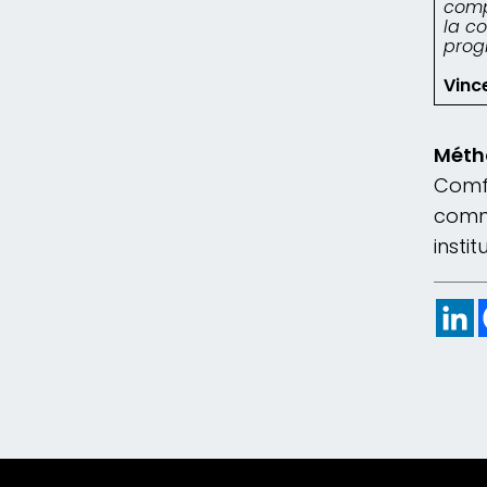
comp
la c
prog
Vinc
Méth
Comfl
commu
insti