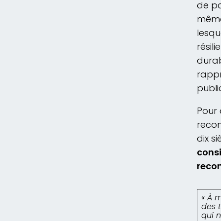
de pa
même 
lesqu
résil
durab
rappr
publi
Pour 
recon
dix s
cons
reco
« À m
des 
qui n