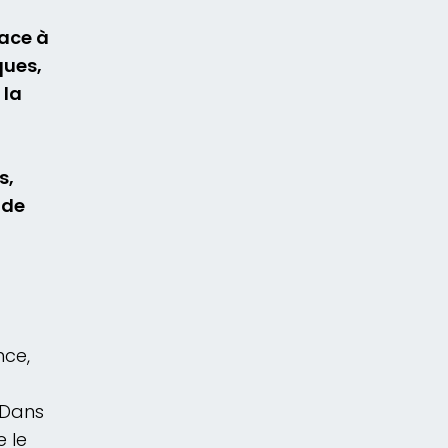
Face à
ques,
 la
s,
 de
nce,
 Dans
 le