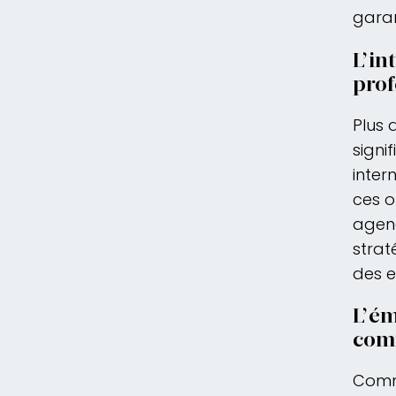
garan
L’in
pro
Plus 
signi
inter
ces o
agenc
strat
des e
L’é
comm
Commu