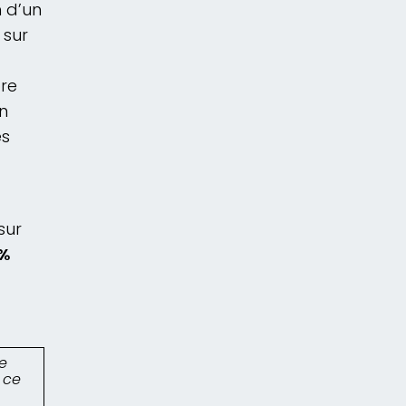
 d’un
 sur
ore
n
es
sur
 %
ie
 ce