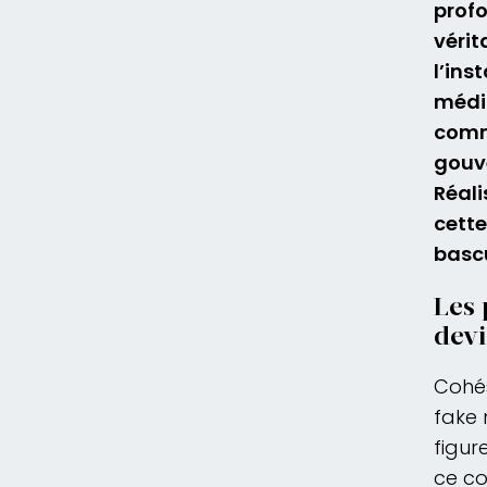
prof
vérit
l’ins
média
commu
gouve
Réali
cette
bascu
Les
dev
Cohés
fake 
figur
ce co