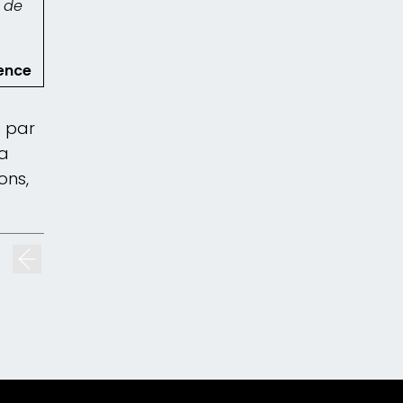
 de
uence
e par
la
ons,