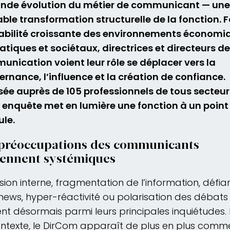
onde évolution du métier de communicant — une
able transformation structurelle de la fonction. 
tabilité croissante des environnements économi
tiques et sociétaux, directrices et directeurs de
nication voient leur rôle se déplacer vers la
rnance, l’influence et la création de confiance.
sée auprès de 105 professionnels de tous secteur
 enquête met en lumière une fonction à un point
le.
 préoccupations des communicants
iennent systémiques
ion interne, fragmentation de l’information, défia
news, hyper-réactivité ou polarisation des débats
ent désormais parmi leurs principales inquiétudes.
ntexte, le DirCom apparaît de plus en plus comme