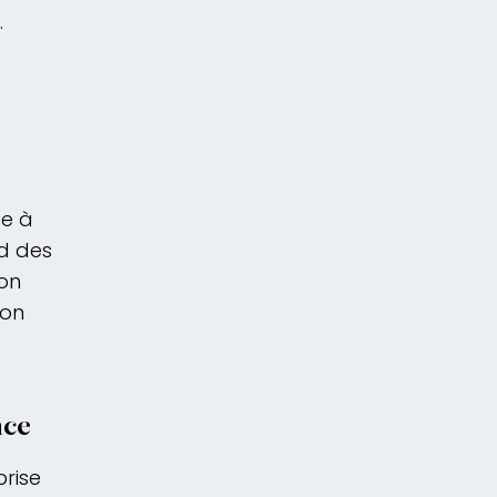
.
ce à
rd des
ion
ion
nce
prise