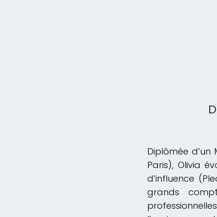
D
Diplômée d’un M
Paris), Olivia 
d’influence (Pl
grands compt
professionnelle