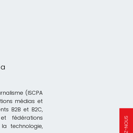
ia
urnalisme (ISCPA
ations médias et
ents B2B et B2C,
t fédérations
 la technologie,