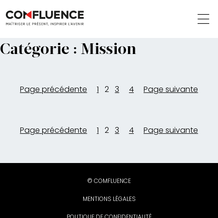
Catégorie :
Mission
Page
Page
Page
Page
Page précédente
1
2
3
4
Page suivante
Page
Page
Page
Page
Page précédente
1
2
3
4
Page suivante
© COMFLUENCE
MENTIONS LÉGALES
POLITIQUE DE CONFIDENTIALITÉ