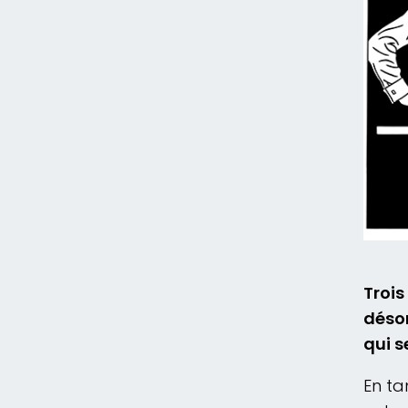
Trois
déso
qui s
En ta