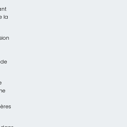
ant
e la
sion
 de
e
ême
ières