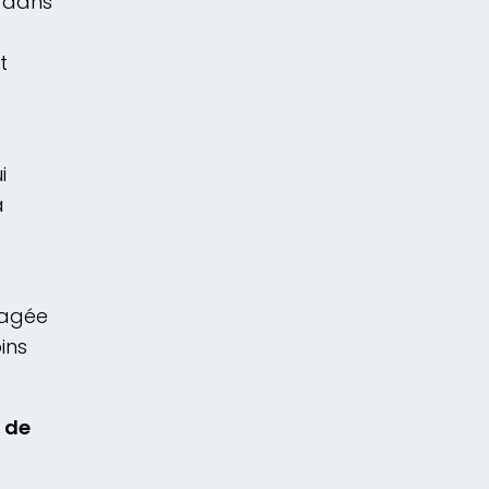
s dans
t
i
a
tagée
ins
 de