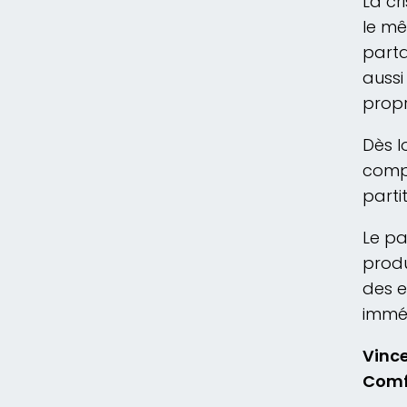
La cr
le mê
parta
aussi
propr
Dès l
compt
parti
Le pa
produ
des e
imméd
Vince
Comf