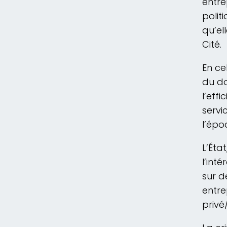
entr
politi
qu’el
Cité.
En ce
du do
l’eff
servi
l’épo
L’Éta
l’int
sur d
entre
privé