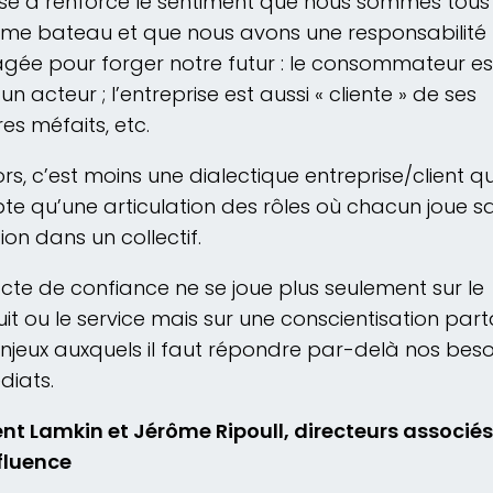
ise a renforcé le sentiment que nous sommes tou
me bateau et que nous avons une responsabilité
gée pour forger notre futur : le consommateur es
 un acteur ; l’entreprise est aussi « cliente » de ses
es méfaits, etc.
ors, c’est moins une dialectique entreprise/client qu
e qu’une articulation des rôles où chacun joue s
tion dans un collectif.
cte de confiance ne se joue plus seulement sur le
it ou le service mais sur une conscientisation par
njeux auxquels il faut répondre par-delà nos beso
iats.
nt Lamkin et Jérôme Ripoull, directeurs associés
luence