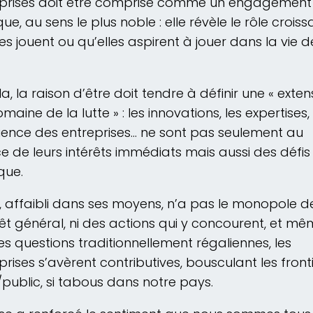
eprises doit être comprise comme un engagement
que, au sens le plus noble : elle révèle le rôle croiss
les jouent ou qu’elles aspirent à jouer dans la vie d
la, la raison d’être doit tendre à définir une « exten
maine de la lutte » : les innovations, les expertises,
icience des entreprises… ne sont pas seulement au
ce de leurs intérêts immédiats mais aussi des défis
que.
t, affaibli dans ses moyens, n’a pas le monopole d
érêt général, ni des actions qui y concourent, et m
es questions traditionnellement régaliennes, les
prises s’avèrent contributives, bousculant les front
/public, si tabous dans notre pays.