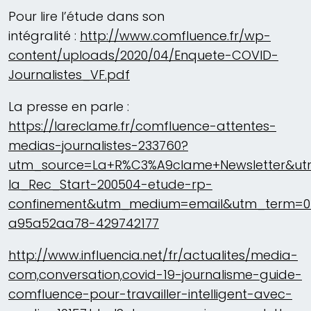
Pour lire l’étude dans son
intégralité :
http://www.comfluence.fr/wp-
content/uploads/2020/04/Enquete-COVID-
Journalistes_VF.pdf
La presse en parle :
https://lareclame.fr/comfluence-attentes-
medias-journalistes-233760?
utm_source=La+R%C3%A9clame+Newsletter&u
la_Rec_Start-200504-etude-rp-
confinement&utm_medium=email&utm_term=0
a95a52aa78-429742177
http://www.influencia.net/fr/actualites/media-
com,conversation,covid-19-journalisme-guide-
comfluence-pour-travailler-intelligent-avec-