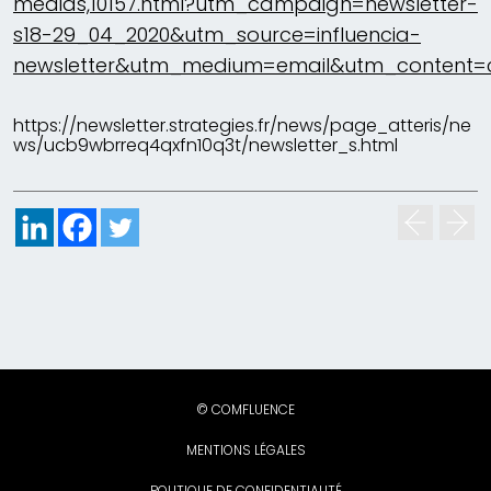
medias,10157.html?utm_campaign=newsletter-
s18-29_04_2020&utm_source=influencia-
newsletter&utm_medium=email&utm_content=
https://newsletter.strategies.fr/news/page_atteris/ne
ws/ucb9wbrreq4qxfn10q3t/newsletter_s.html
© COMFLUENCE
MENTIONS LÉGALES
POLITIQUE DE CONFIDENTIALITÉ