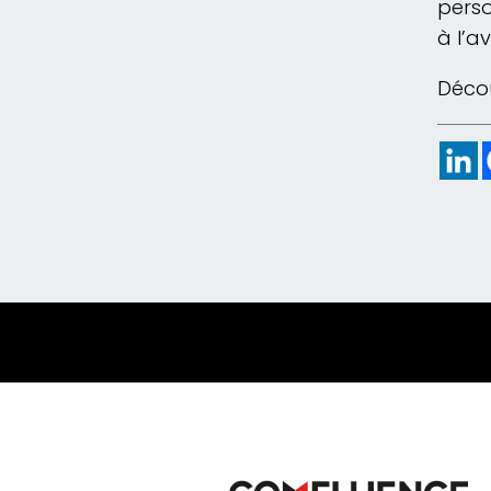
perso
à l’av
Décou