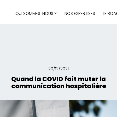
QUI SOMMES-NOUS ?
NOS EXPERTISES
LE BOA
AUDIT & STRATÉGIE
AFFAIRES PUBLIQUES
MÉDIAS ET SOCIAL MEDIA
BRAND CONTENT, DESIGN 
INTELLIGENCE ÉCONOMIQ
20/12/2021
Quand la COVID fait muter la
communication hospitalière