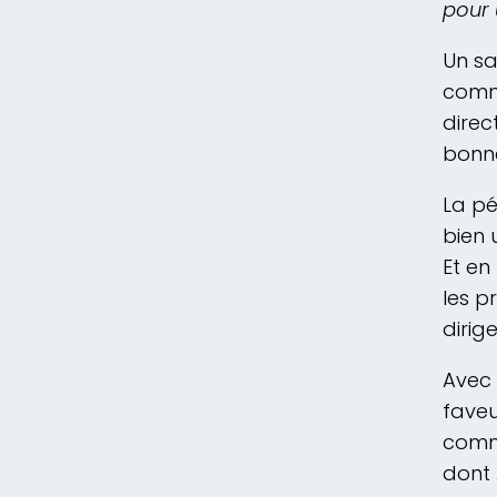
pour 
Un sa
commu
direc
bonne
La pé
bien 
Et en
les p
dirig
Avec 
fave
commu
dont 