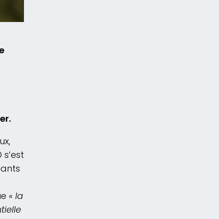
e
er.
ux,
 s’est
eants
ue «
la
ielle