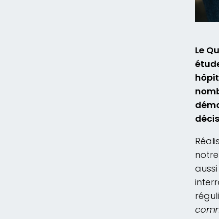
Le Qu
étud
hôpit
nombr
démo
décis
Réali
notre
aussi
inter
régul
commu