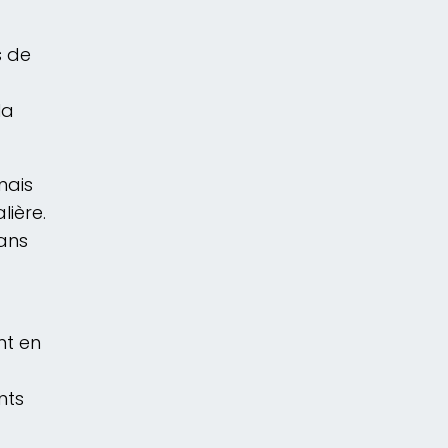
s de
la
mais
ière.
ans
nt en
nts