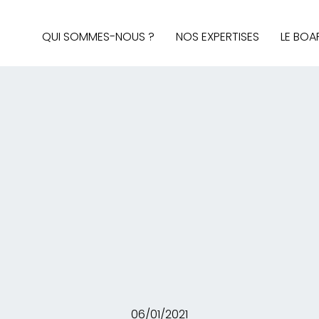
QUI SOMMES-NOUS ?
NOS EXPERTISES
LE BOA
AUDIT & STRATÉGIE
AFFAIRES PUBLIQUES
MÉDIAS ET SOCIAL MEDIA
BRAND CONTENT, DESIGN 
INTELLIGENCE ÉCONOMIQ
06/01/2021