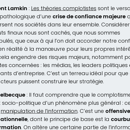
ent Lamkin
:
Les théories complotistes
sont le vers
opathologique d’une
crise de confiance majeure
q
rsent nos sociétés dans leur ensemble. Considére
uts finaux nous sont cachés, que nous sommes
ulés, que ceux à qui l’on doit accorder notre con
en réalité à la manœuvre pour leurs propres intér
cela engendre des risques majeurs, notamment p
lites concernées : les médias, les leaders politiques 
eants d’entreprise. C’est un terreau idéal pour que
cteurs puissent construire leur stratégie.
Delbecque
: Il faut comprendre que le complotisme
et socio-politique d’un phénomène plus général : ce
a
manipulation de l’information
. C’est une
offensiv
ationnelle
, dont le principe de base est la
courbu
ormation
. On altère une certaine partie de l’inform