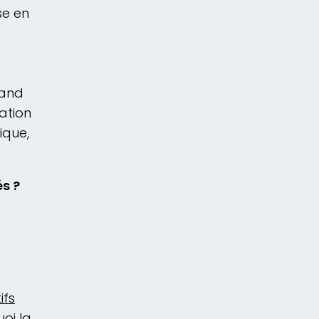
se en
uand
sation
ique,
és ?
ifs
uoi la