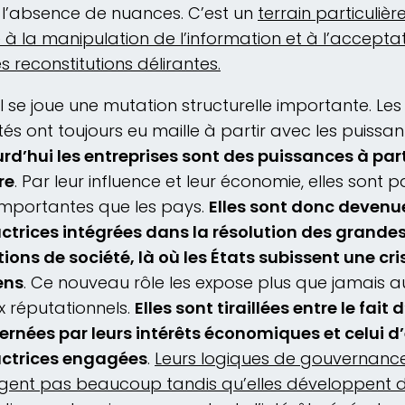
l’absence de nuances. C’est un
terrain particuliè
le à la manipulation de l’information et à l’accepta
s reconstitutions délirantes.
Il se joue une mutation structurelle importante. Les
tés ont toujours eu maille à partir avec les puissan
rd’hui les entreprises sont des puissances à par
re
. Par leur influence et leur économie, elles sont p
importantes que les pays.
Elles sont donc devenu
ctrices intégrées dans la résolution des grande
ions de société, là où les États subissent une cri
ens
. Ce nouveau rôle les expose plus que jamais a
x réputationnels.
Elles sont tiraillées entre le fait 
rnées par leurs intérêts économiques et celui d’
actrices engagées
.
Leurs logiques de gouvernanc
gent pas beaucoup tandis qu’elles développent 