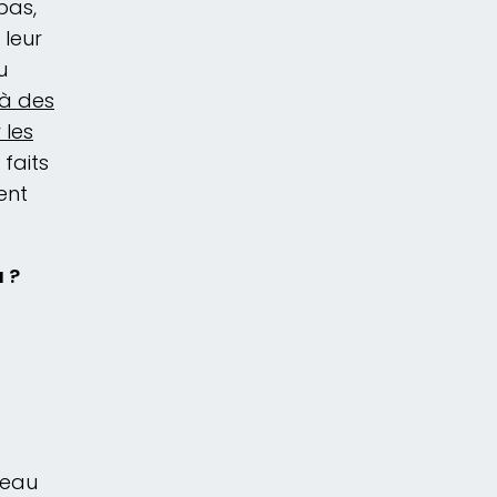
pas,
 leur
u
 à des
 les
 faits
ent
u ?
veau