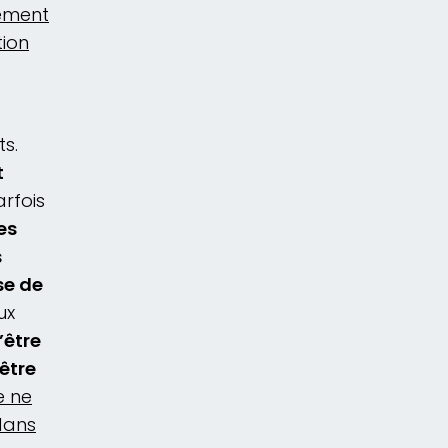
rement
tion
ts.
t
arfois
es
s
se de
ux
d’être
être
e ne
dans