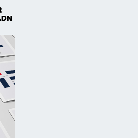
t
ADN