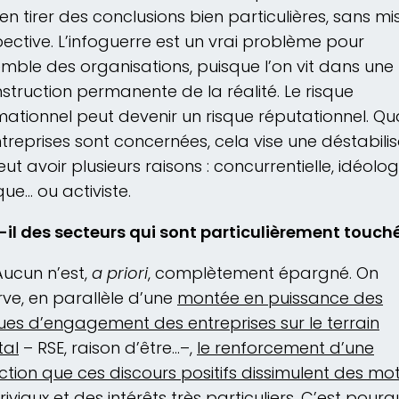
en tirer des conclusions bien particulières, sans mi
ective. L’infoguerre est un vrai problème pour
emble des organisations, puisque l’on vit dans une
struction permanente de la réalité. Le risque
mationnel peut devenir un risque réputationnel. Q
ntreprises sont concernées, cela vise une déstabili
eut avoir plusieurs raisons : concurrentielle, idéolog
que… ou activiste.
-il des secteurs qui sont particulièrement touch
 Aucun n’est,
a priori
, complètement épargné. On
ve, en parallèle d’une
montée en puissance des
ues d’engagement des entreprises sur le terrain
tal
– RSE, raison d’être…–,
le renforcement d’une
ction que ces discours positifs dissimulent des mot
riviaux et des intérêts très particuliers
. C’est pourq