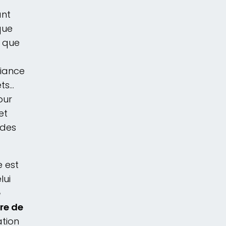
ant
ue
r que
fiance
êts…
our
et
 des
 est
lui
e
re de
ation