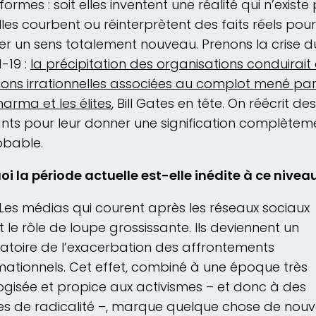
formes : soit elles inventent une réalité qui n’existe 
elles courbent ou réinterprètent des faits réels pour
r un sens totalement nouveau. Prenons la crise d
-19 :
la précipitation des organisations conduirait
ions irrationnelles associées au complot mené par
harma et les élites
, Bill Gates en tête. On réécrit des
ants pour leur donner une signification complètem
obable.
oi la période actuelle est-elle inédite à ce nivea
Les médias qui courent après les réseaux sociaux
t le rôle de loupe grossissante. Ils deviennent un
atoire de l’exacerbation des affrontements
mationnels. Cet effet, combiné à une époque très
ogisée et propice aux activismes – et donc à des
s de radicalité –, marque quelque chose de nou