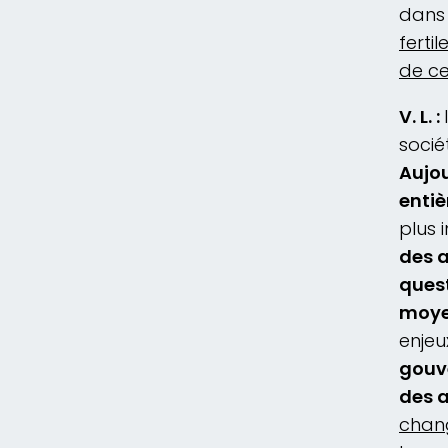
dans 
ferti
de ce
V. L. :
socié
Aujou
entiè
plus 
des a
quest
moy
enjeu
gouve
des 
chan