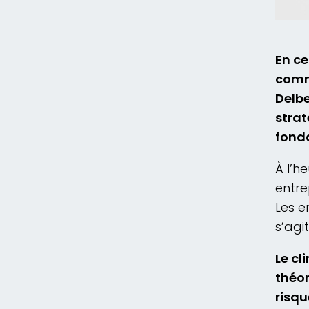
En ce
commu
Delbe
strat
fond
À l’h
entre
Les e
s’agi
Le cl
théor
risqu