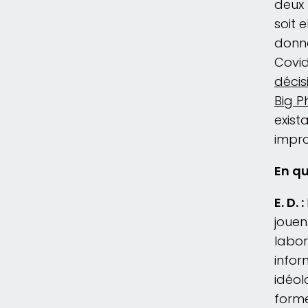
deux 
soit 
donne
Covid
décis
Big P
exist
impr
En qu
E. D. :
jouen
labor
infor
idéol
forme