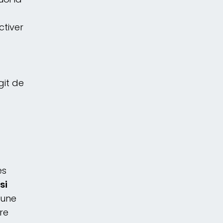
ctiver
git de
es
si
 une
re