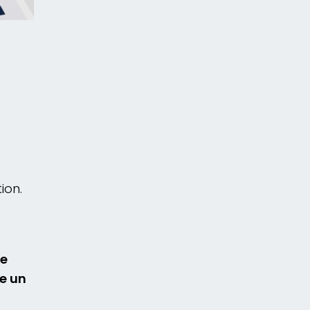
ion.
e
de
ue un