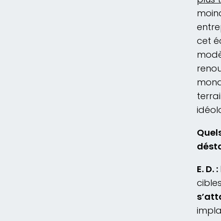
moind
entre
cet é
modèl
renou
mondi
terra
idéol
Quels
désta
E. D. :
cible
s’att
impla