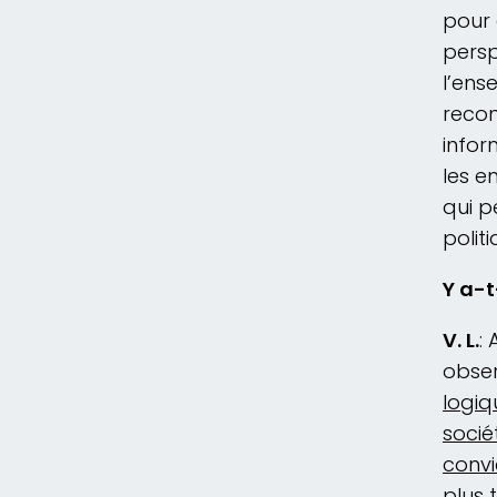
pour 
persp
l’ens
recon
infor
les e
qui p
politi
Y a-t
V. L.
:
obser
logiq
socié
convi
plus t