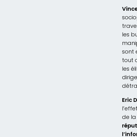
Vinc
soci
trave
les b
manip
sont 
tout 
les é
dirig
détra
Eric 
l’eff
de l
réput
l’inf