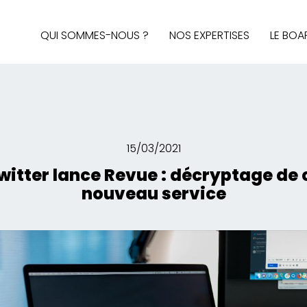
QUI SOMMES-NOUS ?
NOS EXPERTISES
LE BOA
AUDIT & STRATÉGIE
AFFAIRES PUBLIQUES
MÉDIAS ET SOCIAL MEDIA
BRAND CONTENT, DESIGN 
15/03/2021
INTELLIGENCE ÉCONOMIQ
witter lance Revue : décryptage de 
nouveau service