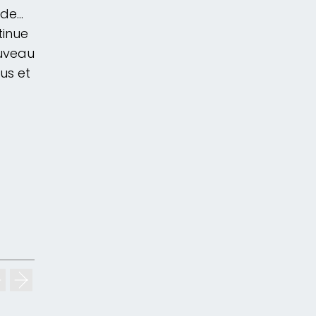
 de…
tinue
uveau
us et