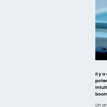
Il y 
poten
Intui
boom 
Un an