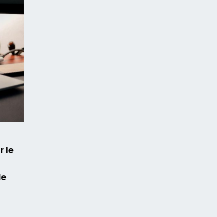
 le
le