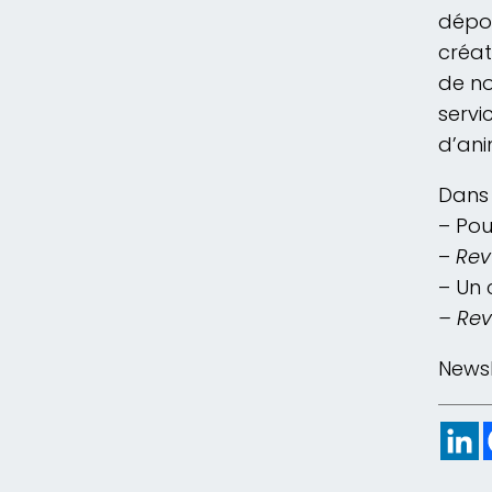
dépou
créat
de no
servi
d’ani
Dans 
– Pou
–
Rev
– Un 
– Re
Newsl