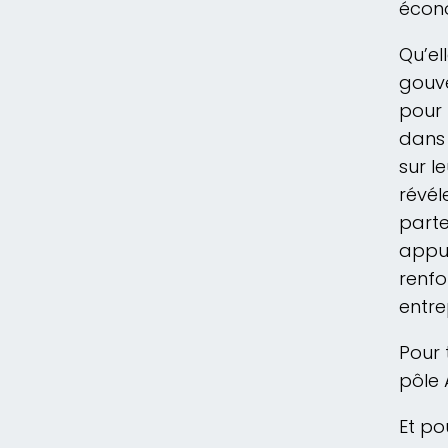
écon
Qu’el
gouve
pour 
dans
sur l
révél
parte
appui
renfo
entre
Pour 
pôle 
Et po