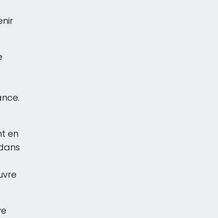
nir
e
ance.
nt en
 dans
uvre
ve