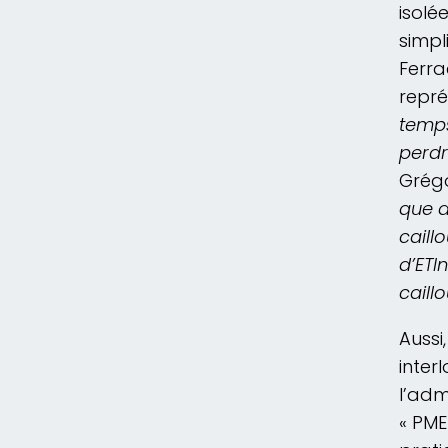
isolée
simpl
Ferra
repré
temps
perd
Grégo
que d
caill
d’ETI
caill
Aussi
inter
l’adm
« PME