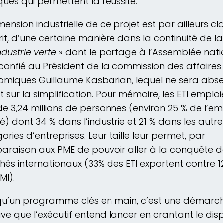
ques qui permettent la réussite.
mension industrielle de ce projet est par ailleurs cla
crit, d’une certaine manière dans la continuité de la
ndustrie verte
» dont le portage à l’Assemblée nati
 confié au Président de la commission des affaires
miques Guillaume Kasbarian, lequel ne sera abs
 sur la simplification. Pour mémoire, les ETI emploi
de 3,24 millions de personnes (environ 25 % de l’em
ié) dont 34 % dans l’industrie et 21 % dans les autre
ories d’entreprises. Leur taille leur permet, par
raison aux PME de pouvoir aller à la conquête d
és internationaux (33% des ETI exportent contre 1
MI).
qu’un programme clés en main, c’est une démarc
tive que l’exécutif entend lancer en crantant le disp