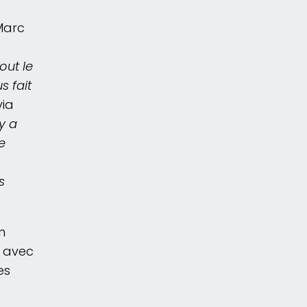
 Marc
out le
s fait
via
’y a
e
s
n
s avec
es