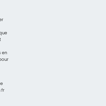
er
ique
t
s en
 pour
re
.fr