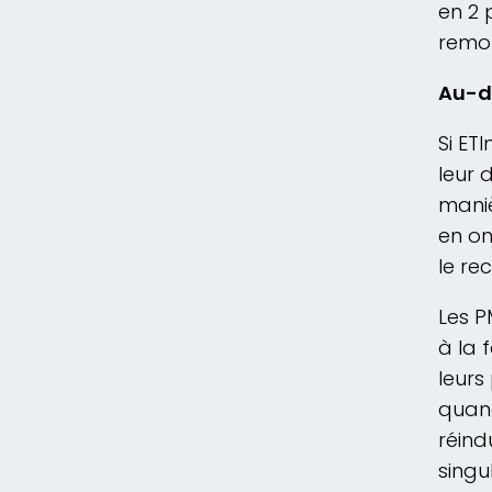
en 2 
remon
Au-d
Si ET
leur 
maniè
en on
le re
Les P
à la 
leurs
quand
réind
singu