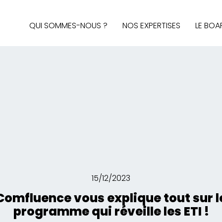
QUI SOMMES-NOUS ?
NOS EXPERTISES
LE BOA
AUDIT & STRATÉGIE
AFFAIRES PUBLIQUES
MÉDIAS ET SOCIAL MEDIA
BRAND CONTENT, DESIGN 
INTELLIGENCE ÉCONOMIQ
15/12/2023
Comfluence vous explique tout sur l
programme qui réveille les ETI !