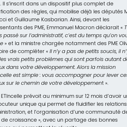
. Il s’inscrit dans un dispositif plus complet de
ification des règles, qui mobilise déjà les députés
cci et Guillaume Kasbarian. Ainsi, devant les
sentants des PME, Emmanuel Macron déclarait «
T
 passé sur l’administratif, c’est du temps qu’on vou
re
» et la ministre chargée notamment des PME Oli
ire de compléter «
Il n’y a pas de petits soucis, il n
es vrais petits problèmes qui sont parfois autant d
oux dans votre développement. Alors la mission
ncelle est simple : vous accompagner pour lever ce
oux sur le chemin de votre développemen
t ».
, ETIncelle prévoit au minimum sur 12 mois d’avoir u
locuteur unique qui permet de fluidifier les relation
inistration, et l’organisation d’une communauté d
 de croissance », avec un partage des bonnes