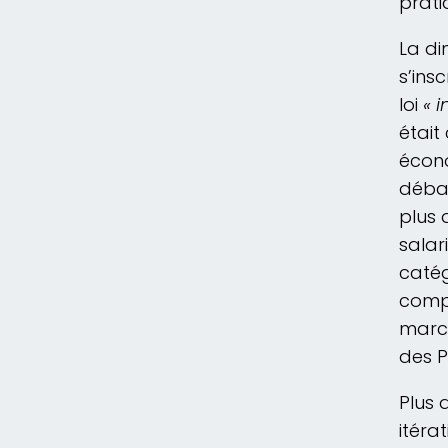
prati
La di
s’ins
loi
« i
était
écono
débat
plus 
salar
catég
compa
march
des P
Plus 
itéra