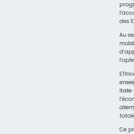
progr
l’acc
des ET
Au se
mobil
d’app
l’opt
ETInc
ensei
Itali
l’éco
allem
total
Ce pr