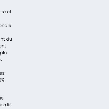
ire et
onale
ent du
ent
ploi
s
es
2%
he
ositif