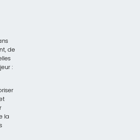
ans
t, de
lles
eur :
riser
et
r
e la
s